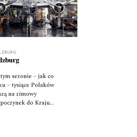
LZBURG
lzburg
tym sezonie – jak co
ku – tysiące Polaków
szą na zimowy
poczynek do Kraju…