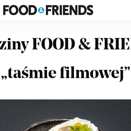
FOOD&FRIENDS
dziny FOOD & FRI
„taśmie filmowej”