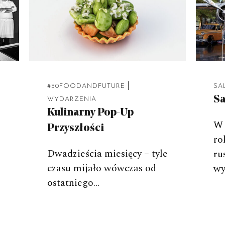
|
#50FOODANDFUTURE
SA
Sa
WYDARZENIA
Kulinarny Pop-Up
W 
Przyszłości
ro
Dwadzieścia miesięcy – tyle
ru
czasu mijało wówczas od
wy
ostatniego…