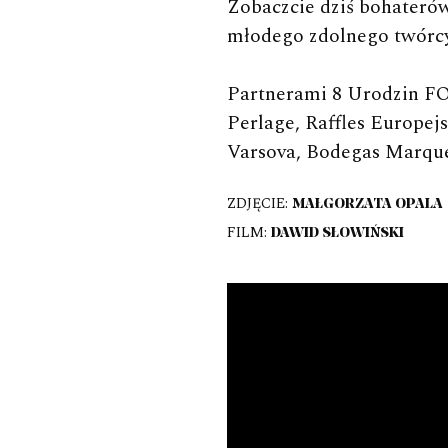
Zobaczcie dziś bohateró
młodego zdolnego twórc
Partnerami 8 Urodzin FO
Perlage, Raffles Europe
Varsova, Bodegas Marqué
ZDJĘCIE:
MAŁGORZATA OPALA
FILM:
DAWID SŁOWIŃSKI