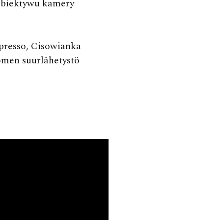
 obiektywu kamery
presso, Cisowianka
omen suurlähetystö