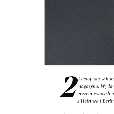
23 listopada w hotelu Raffles Europejski Warsaw w Warszawie świętowaliśmy 8. urodziny naszego
magazynu. Wydar
prezentowanych n
z Helsinek i Berli