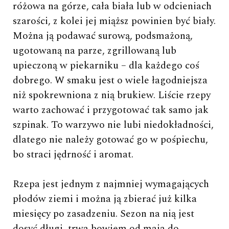
różowa na górze, cała biała lub w odcieniach
szarości, z kolei jej miąższ powinien być biały.
Można ją podawać surową, podsmażoną,
ugotowaną na parze, zgrillowaną lub
upieczoną w piekarniku – dla każdego coś
dobrego. W smaku jest o wiele łagodniejsza
niż spokrewniona z nią brukiew. Liście rzepy
warto zachować i przygotować tak samo jak
szpinak. To warzywo nie lubi niedokładności,
dlatego nie należy gotować go w pośpiechu,
bo straci jędrność i aromat.
Rzepa jest jednym z najmniej wymagających
płodów ziemi i można ją zbierać już kilka
miesięcy po zasadzeniu. Sezon na nią jest
dosyć długi, trwa bowiem od maja do