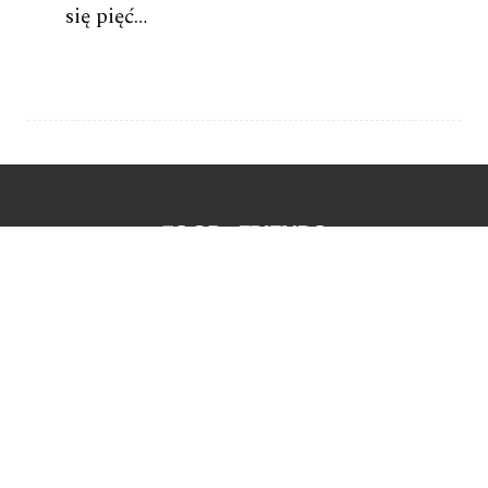
się pięć…
Młyńska 12
61-730 Poznań
Tel. +48 61 662 78 55
Zapytania ogólne:
info@foodandfriends.pl
Reklama:
reklama@foodandfriends.pl
Facebook
Instagram