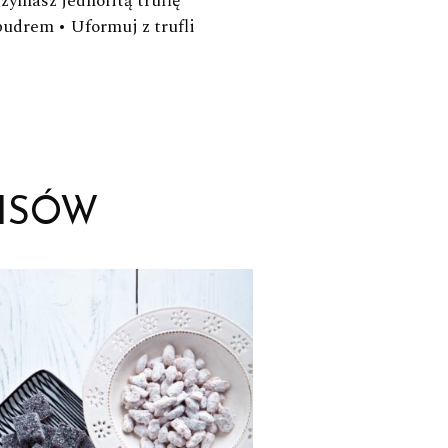
zymasz jednolitą truflę
pudrem • Uformuj z trufli
ISÓW