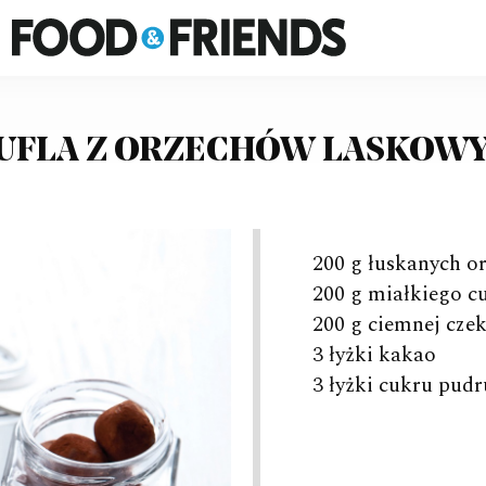
FOOD&FRIENDS
UFLA Z ORZECHÓW LASKOW
200 g łuskanych o
200 g miałkiego c
200 g ciemnej cze
3 łyżki kakao
3 łyżki cukru pudr