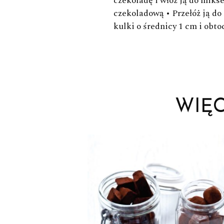
czekoladę i włóż ją do mikse
czekoladową • Przełóż ją do
kulki o średnicy 1 cm i ob
WIĘ