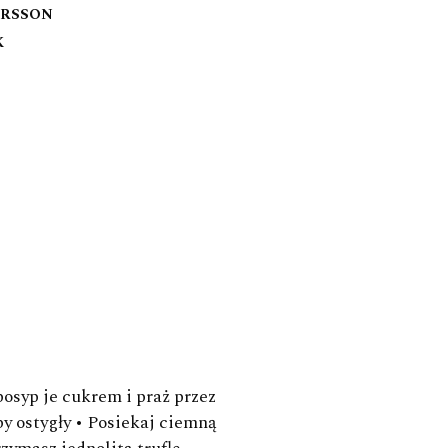
ARSSON
K
osyp je cukrem i praż przez
by ostygły • Posiekaj ciemną