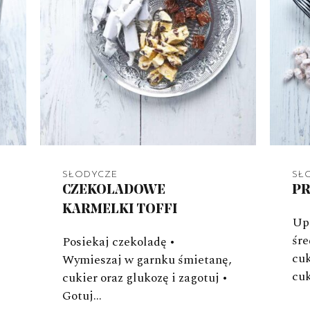
SŁODYCZE
SŁ
CZEKOLADOWE
PR
KARMELKI TOFFI
Upr
śre
Posiekaj czekoladę •
cuk
Wymieszaj w garnku śmietanę,
cu
cukier oraz glukozę i zagotuj •
Gotuj…