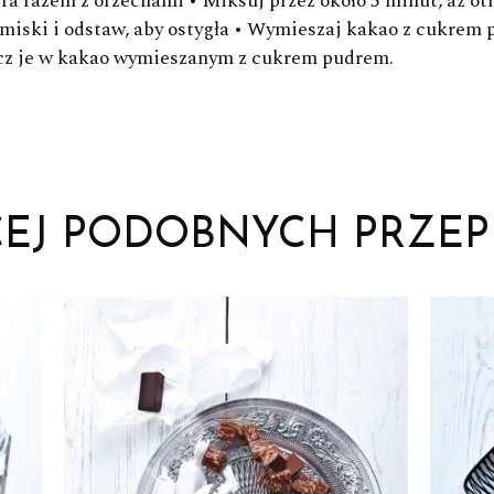
ra razem z orzechami • Miksuj przez około 5 minut, aż otr
 miski i odstaw, aby ostygła • Wymieszaj kakao z cukrem 
tocz je w kakao wymieszanym z cukrem pudrem.
CEJ PODOBNYCH PRZEP