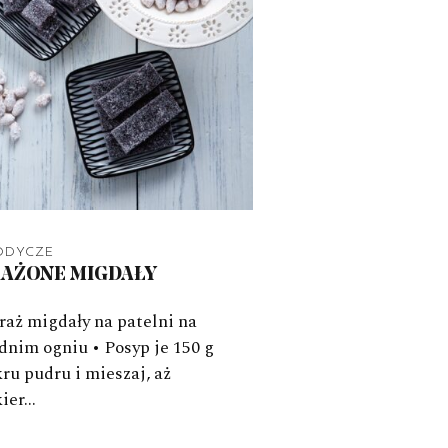
ODYCZE
AŻONE MIGDAŁY
aż migdały na patelni na
dnim ogniu • Posyp je 150 g
ru pudru i mieszaj, aż
kier…