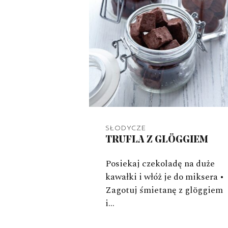
SŁODYCZE
TRUFLA Z GLÖGGIEM
Posiekaj czekoladę na duże
kawałki i włóż je do miksera •
Zagotuj śmietanę z glöggiem
i…