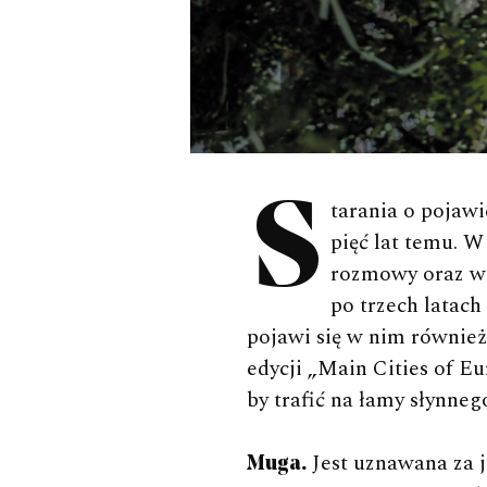
Starania o pojawienie się poznańskich restauracji w Czerwonym Przewodniku rozpoczęły się
pięć lat temu. 
rozmowy oraz wiz
po trzech latac
pojawi się w nim również
edycji „Main Cities of E
by trafić na łamy słynne
Jest uznawana za j
Muga.