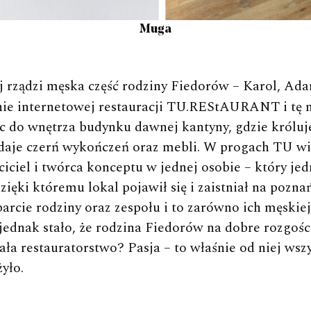
Muga
j rządzi męska część rodziny Fiedorów – Karol, Ad
ie internetowej restauracji TU.REStAURANT i tę m
 do wnętrza budynku dawnej kantyny, gdzie króluj
aje czerń wykończeń oraz mebli. W progach TU wi
ciciel i twórca konceptu w jednej osobie – który je
ęki któremu lokal pojawił się i zaistniał na poznań
arcie rodziny oraz zespołu i to zarówno ich męskiej
ę jednak stało, że rodzina Fiedorów na dobre rozgości
ła restauratorstwo? Pasja – to właśnie od niej wszy
yło.