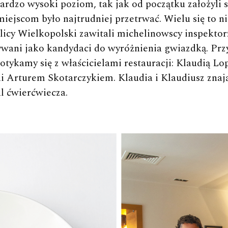
ardzo wysoki poziom, tak jak od początku założyli s
iejscom było najtrudniej przetrwać. Wielu się to ni
icy Wielkopolski zawitali michelinowscy inspektorz
ywani jako kandydaci do wyróżnienia gwiazdką. Przy
potykamy się z właścicielami restauracji: Klaudią L
 Arturem Skotarczykiem. Klaudia i Klaudiusz znają 
l ćwierćwiecza.