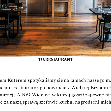
TU.REStAURANT
m Kuterem spotykaliśmy się na łamach naszego ma
uchni i restaurator po powrocie z Wielkiej Brytanii
aurację A Nóż Widelec, w której gościł zapewne ni
kże za naszą sprawą szefowie kuchni nagrodzeni mic