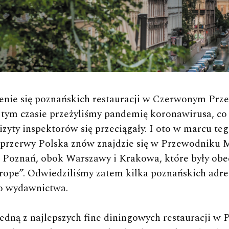
W tym czasie przeżyliśmy pandemię koronawirusa, c
yty inspektorów się przeciągały. I oto w marcu tego
h przerwy Polska znów znajdzie się w Przewodniku M
 Poznań, obok Warszawy i Krakowa, które były obec
urope”. Odwiedziliśmy zatem kilka poznańskich adre
go wydawnictwa.
edną z najlepszych fine diningowych restauracji w