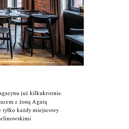
gazynu już kilkukrotnie.
 razem z żoną Agatą
e tylko każdy miejscowy
helinowskimi