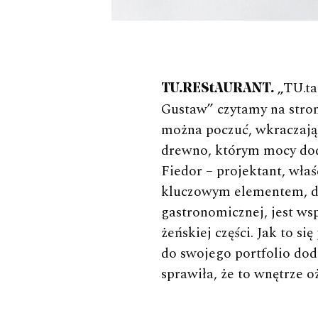
„TU.ta
TU.REStAURANT.
Gustaw” czytamy na stron
można poczuć, wkraczając
drewno, którym mocy dod
Fiedor – projektant, właś
kluczowym elementem, dzi
gastronomicznej, jest wsp
żeńskiej części. Jak to si
do swojego portfolio doda
sprawiła, że to wnętrze oż