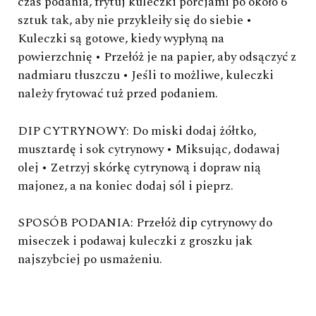
czas podania, frytuj kuleczki porcjami po około 6
sztuk tak, aby nie przykleiły się do siebie •
Kuleczki są gotowe, kiedy wypłyną na
powierzchnię • Przełóż je na papier, aby odsączyć z
nadmiaru tłuszczu • Jeśli to możliwe, kuleczki
należy frytować tuż przed podaniem.
DIP CYTRYNOWY:
Do miski dodaj żółtko,
musztardę i sok cytrynowy • Miksując, dodawaj
olej • Zetrzyj skórkę cytrynową i dopraw nią
majonez, a na koniec dodaj sól i pieprz.
SPOSÓB PODANIA:
Przełóż dip cytrynowy do
miseczek i podawaj kuleczki z groszku jak
najszybciej po usmażeniu.