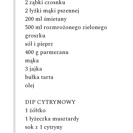
2 ząbki czosnku
2 łyżki mąki pszennej
200 ml śmietany
500 ml rozmrożonego zielonego
groszku
sól i pieprz
400 g parmezanu
mąka
3 jajka
bułka tarta
olej
DIP CYTRYNOWY
1 żółtko
1 łyżeczka musztardy
sok z 1 cytryny