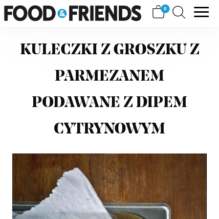
Skip
View
0
FOOD&FRIENDS
to
shopping
content
cart
KULECZKI Z GROSZKU Z
PARMEZANEM
PODAWANE Z DIPEM
CYTRYNOWYM