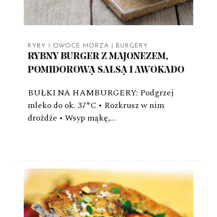
RYBY I OWOCE MORZA
|
BURGERY
RYBNY BURGER Z MAJONEZEM,
POMIDOROWĄ SALSĄ I AWOKADO
BUŁKI NA HAMBURGERY: Podgrzej
mleko do ok. 37°C • Rozkrusz w nim
drożdże • Wsyp mąkę,…