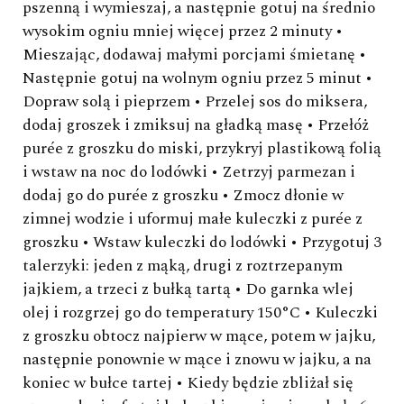
pszenną i wymieszaj, a następnie gotuj na średnio
wysokim ogniu mniej więcej przez 2 minuty •
Mieszając, dodawaj małymi porcjami śmietanę •
Następnie gotuj na wolnym ogniu przez 5 minut •
Dopraw solą i pieprzem • Przelej sos do miksera,
dodaj groszek i zmiksuj na gładką masę • Przełóż
purée z groszku do miski, przykryj plastikową folią
i wstaw na noc do lodówki • Zetrzyj parmezan i
dodaj go do purée z groszku • Zmocz dłonie w
zimnej wodzie i uformuj małe kuleczki z purée z
groszku • Wstaw kuleczki do lodówki • Przygotuj 3
talerzyki: jeden z mąką, drugi z roztrzepanym
jajkiem, a trzeci z bułką tartą • Do garnka wlej
olej i rozgrzej go do temperatury 150°C • Kuleczki
z groszku obtocz najpierw w mące, potem w jajku,
następnie ponownie w mące i znowu w jajku, a na
koniec w bułce tartej • Kiedy będzie zbliżał się