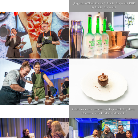
„Legenda o Złotej Kaczce” / Maciej Majewski, KUK
By Maciej Majewski
Żołądź, fermentowana porzeczka, czekolada / Marta
Noszczyk, KUK By Maciej Majewski