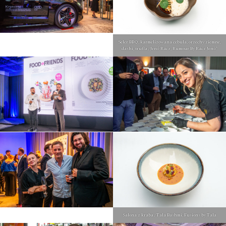
Seler BBQ, karmelizowana cebula, orzechy ziemne,
dashi, trufla / Jenő Rácz, Rumour By Rácz Jenő*
Salona z kraba / Tala Bashmi, Fusions by Tala