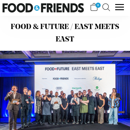
Skip
View
0
FOOD&FRIENDS
to
shopping
content
cart
FOOD & FUTURE / EAST MEETS
EAST