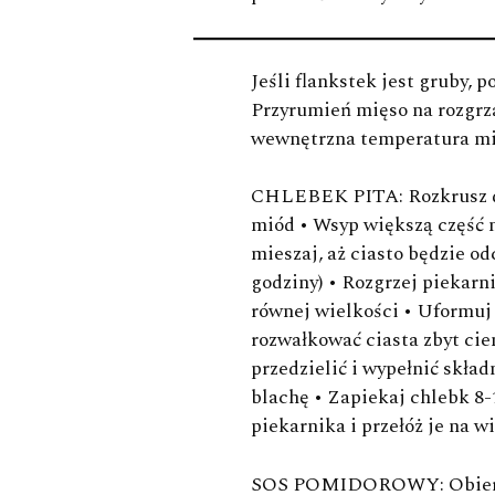
Jeśli flankstek jest gruby,
Przyrumień mięso na rozgrz
wewnętrzna temperatura mięs
CHLEBEK PITA
: Rozkrusz 
miód • Wsyp większą część 
mieszaj, aż ciasto będzie o
godziny) • Rozgrzej piekarni
równej wielkości • Uformuj 
rozwałkować ciasta zbyt cie
przedzielić i wypełnić skła
blachę • Zapiekaj chlebk 8-
piekarnika i przełóż je na w
SOS POMIDOROWY
: Obie