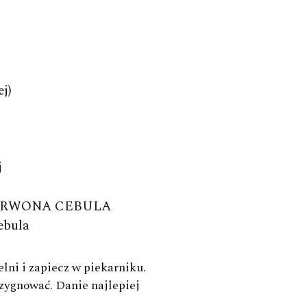
j)
j
ERWONA CEBULA
ebula
lni i zapiecz w piekarniku.
OWY
zygnować. Danie najlepiej