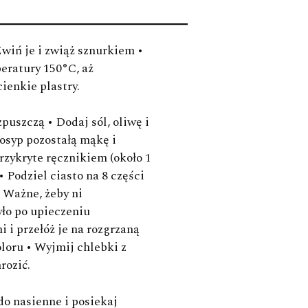
ość zależy
od upodobań smakowych)
Zwiń je i zwiąż sznurkiem •
pomidorów
eratury 150°C, aż
ienkie plastry.
puszczą • Dodaj sól, oliwę i
osyp pozostałą mąkę i
rzykryte ręcznikiem (około 1
 jogurtu
 Podziel ciasto na 8 części
twarogu
• Ważne, żeby ni
yło po upieczeniu
 i przełóż je na rozgrzaną
loru • Wyjmij chlebki z
 pokrojonej
mięty
rozić.
limonki
zdo nasienne i posiekaj