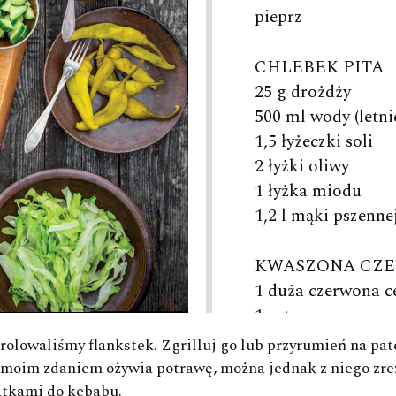
pieprz
CHLEBEK PITA
25 g drożdży
500 ml wody (letnie
1,5 łyżeczki soli
2 łyżki oliwy
1 łyżka miodu
1,2 l mąki pszenne
KWASZONA CZ
1 duża czerwona c
1 cytryna
olowaliśmy flankstek. Zgrilluj go lub przyrumień na pate
SOS POMIDOR
o moim zdaniem ożywia potrawę, można jednak z niego zre
1 żółta cebula
atkami do kebabu.