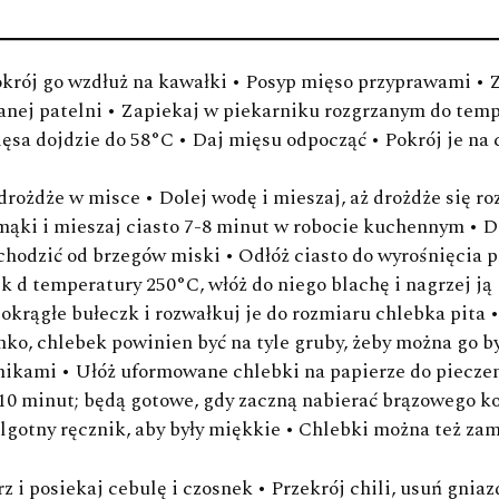
3 ząbki czosnku
papryczka chili (il
 pokrój go wzdłuż na kawałki • Posyp mięso przyprawami • 
400 g krojonych 
anej patelni • Zapiekaj w piekarniku rozgrzanym do temp
sól
a dojdzie do 58°C • Daj mięsu odpocząć • Pokrój je na c
pieprz
drożdże w misce • Dolej wodę i mieszaj, aż drożdże się roz
SOS DO KEBABU
mąki i mieszaj ciasto 7-8 minut w robocie kuchennym • D
2 ząbki czosnku
dchodzić od brzegów miski • Odłóż ciasto do wyrośnięcia p
200 ml tureckiego
k d temperatury 250°C, włóż do niego blachę i nagrzej ją •
100 ml rzadkiego 
okrągłe bułeczk i rozwałkuj je do rozmiaru chlebka pita 
3 łyżki oliwy
nko, chlebek powinien być na tyle gruby, żeby można go b
sól
dnikami • Ułóż uformowane chlebki na papierze do pieczeni
pieprz
10 minut; będą gotowe, gdy zaczną nabierać brązowego ko
ok. 2 łyżki cienko
ilgotny ręcznik, aby były miękkie • Chlebki można też zam
skórka starta z 1 
rz i posiekaj cebulę i czosnek • Przekrój chili, usuń gnia