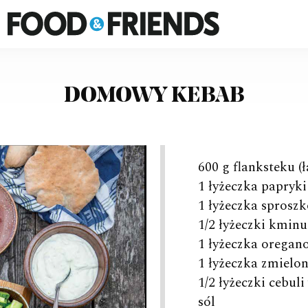
FOOD&FRIENDS
DOMOWY KEBAB
600 g flanksteku (ł
1 łyżeczka papryk
1 łyżeczka sprosz
1/2 łyżeczki kmin
1 łyżeczka oregan
1 łyżeczka zmielon
1/2 łyżeczki cebul
sól