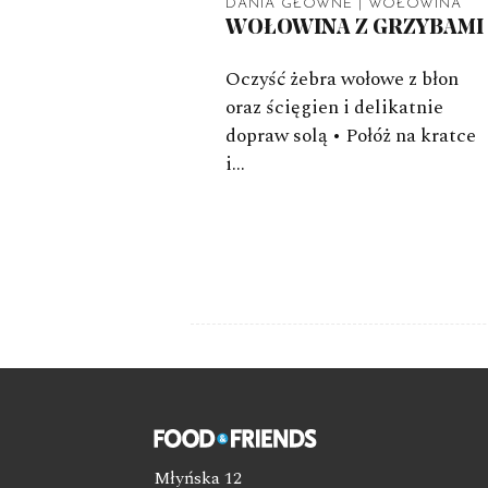
DANIA GŁÓWNE
|
WOŁOWINA
WOŁOWINA Z GRZYBAMI
Oczyść żebra wołowe z błon
oraz ścięgien i delikatnie
dopraw solą • Połóż na kratce
i…
Młyńska 12