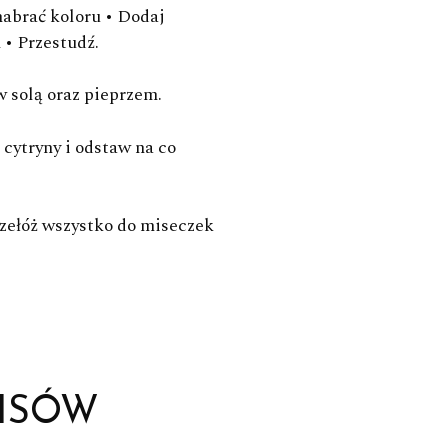
nabrać koloru • Dodaj
 • Przestudź.
w solą oraz pieprzem.
 cytryny i odstaw na co
rzełóż wszystko do miseczek
N
ISÓW