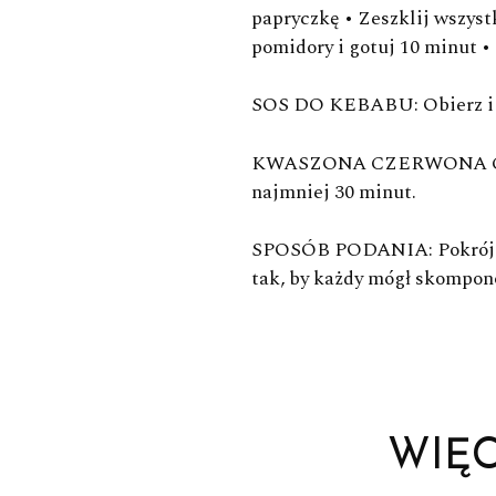
papryczkę • Zeszklij wszystk
pomidory i gotuj 10 minut •
SOS DO KEBABU
: Obierz 
KWASZONA CZERWONA 
najmniej 30 minut.
SPOSÓB PODANIA
: Pokró
tak, by każdy mógł skompon
WIĘ