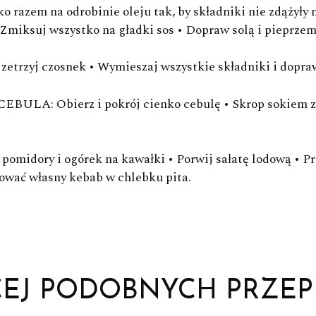
o razem na odrobinie oleju tak, by składniki nie zdążyły 
DO PODANIA
 Zmiksuj wszystko na gładki sos • Dopraw solą i pieprzem
2 pomidory
ogórek
i zetrzyj czosnek • Wymieszaj wszystkie składniki i dopra
pepperoni
sałata lodowa
CEBULA
: Obierz i pokrój cienko cebulę • Skrop sokiem z
j pomidory i ogórek na kawałki • Porwij sałatę lodową • P
PRZEPIS:
MALIN BROMA
ować własny kebab w chlebku pita.
ZDJĘCIE:
DAVID BACK
CEJ PODOBNYCH PRZEP