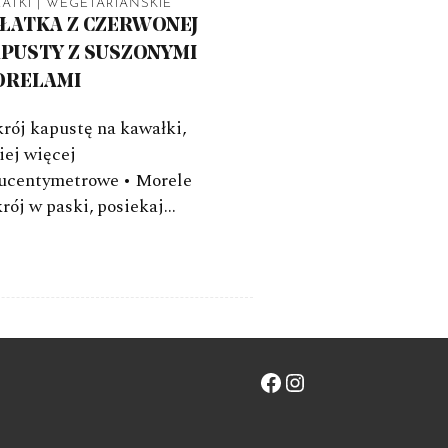
ATKI
|
WEGETARIAŃSKIE
ŁATKA Z CZERWONEJ
PUSTY Z SUSZONYMI
ORELAMI
rój kapustę na kawałki,
ej więcej
ucentymetrowe • Morele
rój w paski, posiekaj…
Facebook
Instagram