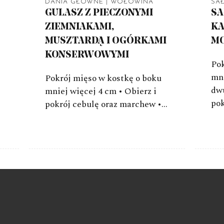
DANIA GŁÓWNE
|
WOŁOWINA
SAŁ
GULASZ Z PIECZONYMI
SA
ZIEMNIAKAMI,
KA
MUSZTARDĄ I OGÓRKAMI
M
KONSERWOWYMI
Pok
mni
Pokrój mięso w kostkę o boku
dw
mniej więcej 4 cm • Obierz i
pok
pokrój cebulę oraz marchew •…