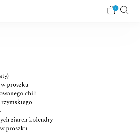
View
0
shopping
cart
aty)
i w proszku
kowanego chili
u rzymskiego
o
ych ziaren kolendry
i w proszku