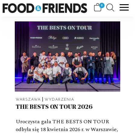
Skip
View
0
FOOD&FRIENDS
to
shopping
content
cart
|
WARSZAWA
WYDARZENIA
THE BESTS ON TOUR 2026
Uroczysta gala THE BESTS ON TOUR
odbyła się 18 kwietnia 2026 r. w Warszawie,