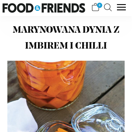
Skip
View
0
FOOD&FRIENDS
to
shopping
content
cart
MARYNOWANA DYNIA Z
IMBIREM I CHILLI