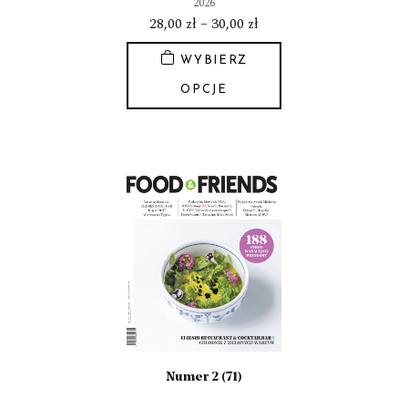
2026
Zakres
28,00
zł
–
30,00
zł
cen:
WYBIERZ
od
28,00 zł
OPCJE
do
Ten
30,00 zł
produkt
ma
wiele
wariantów.
Opcje
można
wybrać
na
stronie
produktu
Numer 2 (71)