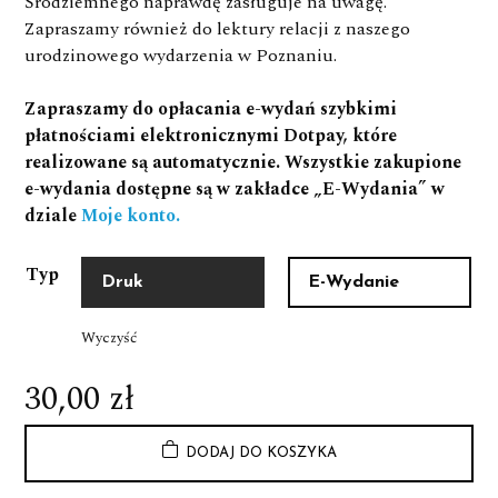
Śródziemnego naprawdę zasługuje na uwagę.
Zapraszamy również do lektury relacji z naszego
urodzinowego wydarzenia w Poznaniu.
Zapraszamy do opłacania e-wydań szybkimi
płatnościami elektronicznymi Dotpay, które
realizowane są automatycznie. Wszystkie zakupione
e-wydania dostępne są w zakładce „E-Wydania” w
dziale
Moje konto.
Typ
Druk
E-Wydanie
Wyczyść
30,00
zł
ilość
Alt
DODAJ DO KOSZYKA
Numer
3