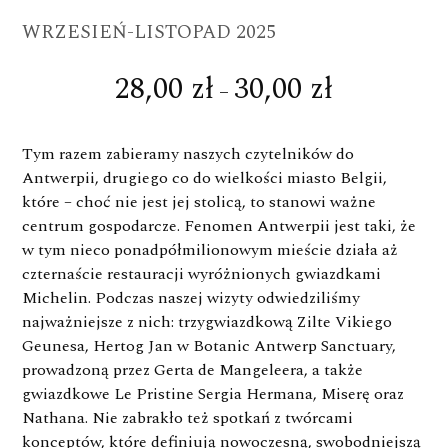
WRZESIEŃ-LISTOPAD 2025
28,00
zł
30,00
zł
Zakres
–
cen:
od
Tym razem zabieramy naszych czytelników do
28,00 zł
Antwerpii, drugiego co do wielkości miasto Belgii,
do
które – choć nie jest jej stolicą, to stanowi ważne
centrum gospodarcze. Fenomen Antwerpii jest taki, że
30,00 zł
w tym nieco ponadpółmilionowym mieście działa aż
czternaście restauracji wyróżnionych gwiazdkami
Michelin. Podczas naszej wizyty odwiedziliśmy
najważniejsze z nich: trzygwiazdkową Zilte Vikiego
Geunesa, Hertog Jan w Botanic Antwerp Sanctuary,
prowadzoną przez Gerta de Mangeleera, a także
gwiazdkowe Le Pristine Sergia Hermana, Miserę oraz
Nathana. Nie zabrakło też spotkań z twórcami
konceptów, które definiują nowoczesną, swobodniejszą