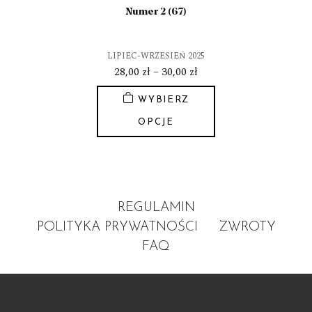
Numer 2 (67)
LIPIEC-WRZESIEŃ 2025
Zakres
28,00
zł
–
30,00
zł
cen:
WYBIERZ
od
28,00 zł
OPCJE
do
Ten
30,00 zł
produkt
ma
wiele
REGULAMIN
wariantów.
Opcje
POLITYKA PRYWATNOŚCI
ZWROTY
można
FAQ
wybrać
na
stronie