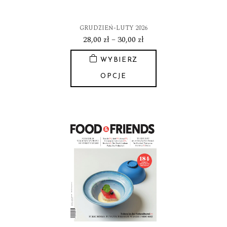
GRUDZIEŃ-LUTY 2026
Zakres
28,00
zł
–
30,00
zł
cen:
WYBIERZ
od
28,00 zł
OPCJE
do
Ten
30,00 zł
produkt
ma
wiele
wariantów.
Opcje
można
wybrać
na
stronie
produktu