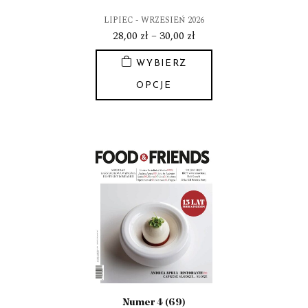
LIPIEC - WRZESIEŃ 2026
Zakres
28,00
zł
–
30,00
zł
cen:
WYBIERZ
od
28,00 zł
OPCJE
do
Ten
30,00 zł
produkt
ma
wiele
wariantów.
Opcje
można
wybrać
na
stronie
produktu
Numer 4 (69)