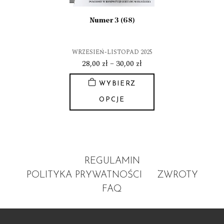
Numer 3 (68)
WRZESIEŃ-LISTOPAD 2025
Zakres
28,00
zł
–
30,00
zł
cen:
WYBIERZ
od
28,00 zł
OPCJE
do
Ten
30,00 zł
produkt
ma
wiele
REGULAMIN
wariantów.
Opcje
POLITYKA PRYWATNOŚCI
ZWROTY
można
FAQ
wybrać
na
stronie