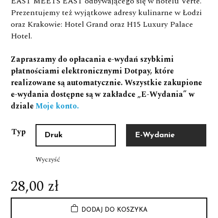
EAST MEETS EAST odbywającego się w hotelu Verte.
Prezentujemy też wyjątkowe adresy kulinarne w Łodzi
oraz Krakowie: Hotel Grand oraz H15 Luxury Palace
Hotel.
Zapraszamy do opłacania e-wydań szybkimi
płatnościami elektronicznymi Dotpay, które
realizowane są automatycznie. Wszystkie zakupione
e-wydania dostępne są w zakładce „E-Wydania” w
dziale
Moje konto.
Typ
Druk
E-Wydanie
Wyczyść
28,00
zł
ilość
Alt
DODAJ DO KOSZYKA
Numer