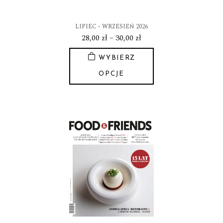
LIPIEC - WRZESIEŃ 2026
Zakres
28,00
zł
–
30,00
zł
cen:
WYBIERZ
od
28,00 zł
OPCJE
do
Ten
30,00 zł
produkt
ma
wiele
wariantów.
Opcje
można
wybrać
na
stronie
produktu