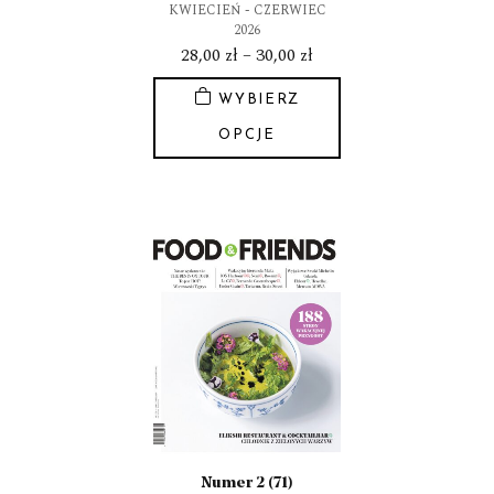
KWIECIEŃ - CZERWIEC
2026
Zakres
28,00
zł
–
30,00
zł
cen:
WYBIERZ
od
28,00 zł
OPCJE
do
Ten
30,00 zł
produkt
ma
wiele
wariantów.
Opcje
można
wybrać
na
stronie
produktu
Numer 2 (71)