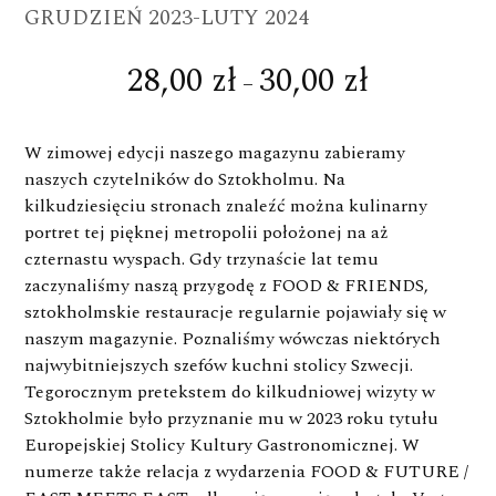
GRUDZIEŃ 2023-LUTY 2024
28,00
zł
30,00
zł
Zakres
–
cen:
od
W zimowej edycji naszego magazynu zabieramy
28,00 zł
naszych czytelników do Sztokholmu. Na
do
kilkudziesięciu stronach znaleźć można kulinarny
portret tej pięknej metropolii położonej na aż
30,00 zł
czternastu wyspach. Gdy trzynaście lat temu
zaczynaliśmy naszą przygodę z FOOD & FRIENDS,
sztokholmskie restauracje regularnie pojawiały się w
naszym magazynie. Poznaliśmy wówczas niektórych
najwybitniejszych szefów kuchni stolicy Szwecji.
Tegorocznym pretekstem do kilkudniowej wizyty w
Sztokholmie było przyznanie mu w 2023 roku tytułu
Europejskiej Stolicy Kultury Gastronomicznej. W
numerze także relacja z wydarzenia FOOD & FUTURE /