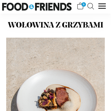
Skip
View
0
FOOD&FRIENDS
to
shopping
content
cart
WOŁOWINA Z GRZYBAMI