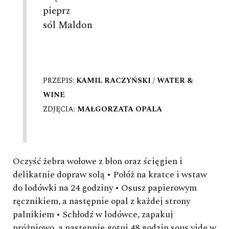
pieprz
sól Maldon
PRZEPIS:
KAMIL RACZYŃSKI / WATER &
WINE
ZDJĘCIA:
MAŁGORZATA OPALA
Oczyść żebra wołowe z błon oraz ścięgien i
delikatnie dopraw solą • Połóż na kratce i wstaw
do lodówki na 24 godziny • Osusz papierowym
ręcznikiem, a następnie opal z każdej strony
palnikiem • Schłodź w lodówce, zapakuj
próżniowo, a następnie gotuj 48 godzin sous vide w