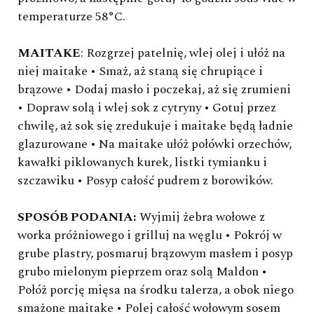
temperaturze 58°C.
MAITAKE
: Rozgrzej patelnię, wlej olej i ułóż na
niej maitake • Smaż, aż staną się chrupiące i
brązowe • Dodaj masło i poczekaj, aż się zrumieni
• Dopraw solą i wlej sok z cytryny • Gotuj przez
chwilę, aż sok się zredukuje i maitake będą ładnie
glazurowane • Na maitake ułóż połówki orzechów,
kawałki piklowanych kurek, listki tymianku i
szczawiku • Posyp całość pudrem z borowików.
SPOSÓB PODANIA:
Wyjmij żebra wołowe z
worka próżniowego i grilluj na węglu • Pokrój w
grube plastry, posmaruj brązowym masłem i posyp
grubo mielonym pieprzem oraz solą Maldon •
Połóż porcję mięsa na środku talerza, a obok niego
smażone maitake • Polej całość wołowym sosem