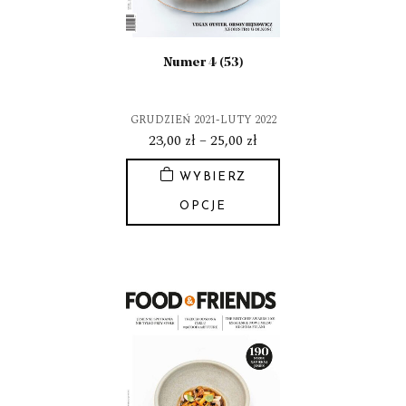
stronie
produktu
Numer 4 (53)
GRUDZIEŃ 2021-LUTY 2022
Zakres
23,00
zł
–
25,00
zł
cen:
WYBIERZ
od
23,00 zł
OPCJE
do
Ten
25,00 zł
produkt
ma
wiele
wariantów.
Opcje
można
wybrać