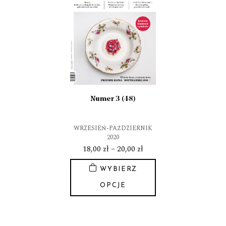
wariantów.
Opcje
można
wybrać
na
stronie
produktu
Numer 3 (48)
WRZESIEŃ-PAŹDZIERNIK
2020
Zakres
18,00
zł
–
20,00
zł
cen:
WYBIERZ
od
18,00 zł
OPCJE
do
Ten
20,00 zł
produkt