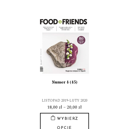
Ten
20,00 zł
produkt
ma
wiele
wariantów.
Opcje
można
wybrać
na
stronie
produktu
Numer 4 (45)
LISTOPAD 2019-LUTY 2020
Zakres
18,00
zł
–
20,00
zł
cen:
WYBIERZ
od
18,00 zł
OPCJE