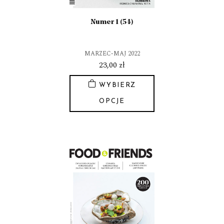
produktu
Numer 1 (54)
MARZEC-MAJ 2022
23,00
zł
WYBIERZ
OPCJE
Ten
produkt
ma
wiele
wariantów.
Opcje
można
wybrać
na