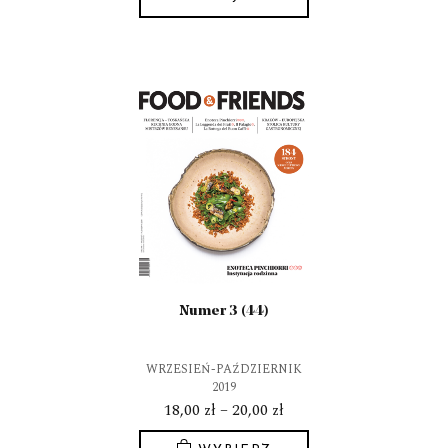
do
Ten
20,00 zł
produkt
ma
wiele
wariantów.
Opcje
można
wybrać
na
stronie
produktu
Numer 3 (44)
WRZESIEŃ-PAŹDZIERNIK
2019
Zakres
18,00
zł
–
20,00
zł
cen: