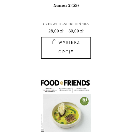
Numer 2 (55)
CZERWIEC-SIERPIEŃ 2022
Zakres
28,00
zł
–
30,00
zł
cen:
WYBIERZ
od
28,00 zł
OPCJE
do
Ten
30,00 zł
produkt
ma
wiele
wariantów.
Opcje
można
wybrać
na
stronie