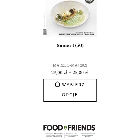
można
wybrać
na
stronie
produktu
Numer 1 (50)
MARZEC-MAJ 2021
Zakres
23,00
zł
–
25,00
zł
cen:
WYBIERZ
od
23,00 zł
OPCJE
do
Ten
25,00 zł
produkt
ma
wiele
wariantów.