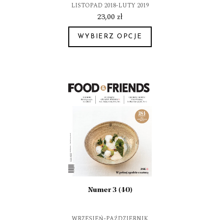
LISTOPAD 2018-LUTY 2019
23,00
zł
WYBIERZ OPCJE
Ten
produkt
ma
wiele
wariantów.
Opcje
można
wybrać
na
stronie
produktu
Numer 3 (40)
WRZESIEŃ-PAŹDZIERNIK