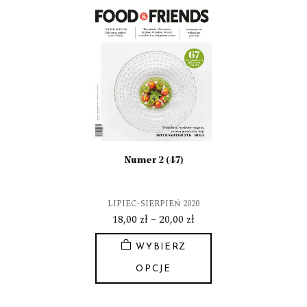
ma
wiele
wariantów.
Opcje
można
wybrać
na
stronie
produktu
Numer 2 (47)
LIPIEC-SIERPIEŃ 2020
Zakres
18,00
zł
–
20,00
zł
cen:
WYBIERZ
od
18,00 zł
OPCJE
do
Ten
20,00 zł