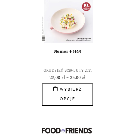
Opcje
można
wybrać
na
stronie
produktu
Numer 4 (49)
GRUDZIEŃ 2020-LUTY 2021
Zakres
23,00
zł
–
25,00
zł
cen:
WYBIERZ
od
23,00 zł
OPCJE
do
Ten
25,00 zł
produkt
ma
wiele