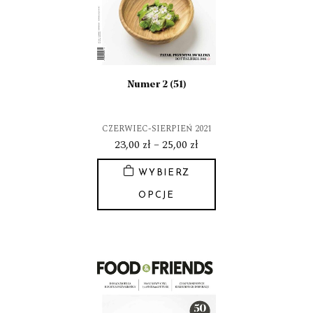
wybrać
na
stronie
produktu
Numer 2 (51)
CZERWIEC-SIERPIEŃ 2021
Zakres
23,00
zł
–
25,00
zł
cen:
WYBIERZ
od
23,00 zł
OPCJE
do
Ten
25,00 zł
produkt
ma
wiele
wariantów.
Opcje