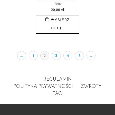
2018
20,00
zł
WYBIERZ
OPCJE
Ten
produkt
ma
wiele
←
1
2
3
4
5
→
wariantów.
Opcje
można
wybrać
REGULAMIN
na
POLITYKA PRYWATNOŚCI
ZWROTY
stronie
FAQ
produktu