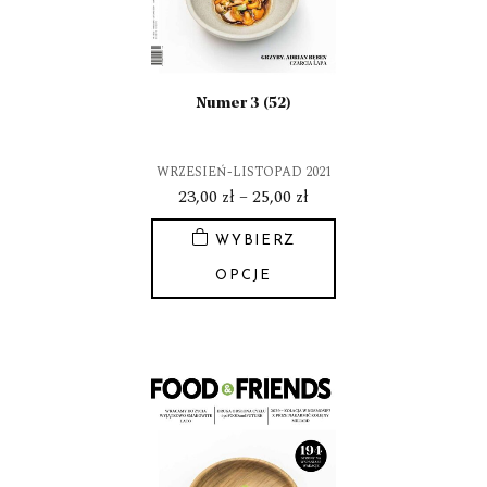
na
stronie
produktu
Numer 3 (52)
WRZESIEŃ-LISTOPAD 2021
Zakres
23,00
zł
–
25,00
zł
cen:
WYBIERZ
od
23,00 zł
OPCJE
do
Ten
25,00 zł
produkt
ma
wiele
wariantów.
Opcje
można