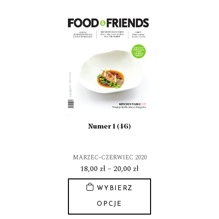
produkt
ma
wiele
wariantów.
Opcje
można
wybrać
na
stronie
produktu
Numer 1 (46)
MARZEC-CZERWIEC 2020
Zakres
18,00
zł
–
20,00
zł
cen:
WYBIERZ
od
18,00 zł
OPCJE
do