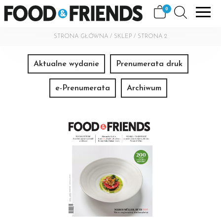
Skip
View
0
FOOD&FRIENDS
to
shopping
content
cart
STRONA GŁÓWNA
/
SKLEP
/ STRONA 2
Aktualne wydanie
Prenumerata druk
e-Prenumerata
Archiwum